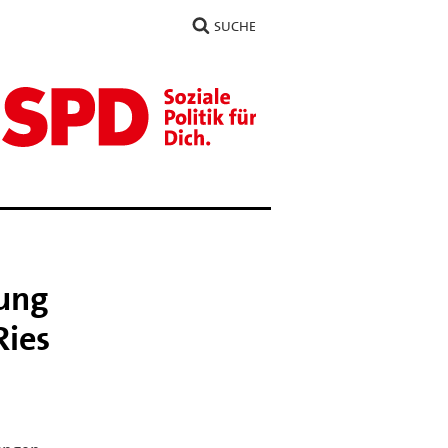
SUCHE
zung
Ries