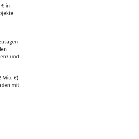
 € in
ojekte
rzusagen
den
ienz und
 Mio. €)
urden mit