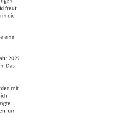
ungen
d freut
 in die
pe eine
Jahr 2025
en. Das
rden mit
ich
ingte
gen, um