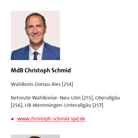
MdB Christoph Schmid
Wahlkreis Donau-Ries [254]
Betreute Wahlkreise: Neu-Ulm [255], Oberallgäu
[256], UB Memmingen-Unterallgäu [257]
www.christoph-schmid-spd.de